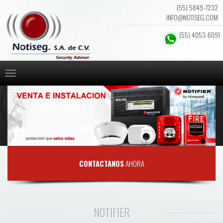
(55) 5849-7232
INFO@NOTISEG.COM
(55) 4053-6091
CONTACTANOS
AHORA
NOTIFIER