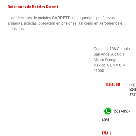
Detectores de Metales Garrett
Los detectores de metales
GARRETT
son
requeridos por fuerzas
armadas, policías, operación en prisiones, así como en aeropuertos e
industrias.
Comunal 108 Colonia
San Angel Alcaldia
Alvaro Obregon,
Mexico, CDMX C.P.
01000
TELÉFONO:
(55)
584
723
(55) 4053-
6091
EMAIL