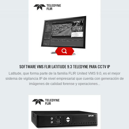
SOFTWARE VMS FLIR LATITUDE 9.3 TELEDYNE PARA CCTV IP
Latitude, que forma parte de la familia FLIR United VMS 9.0, es el mejor
sistema de vigilancia IP de nivel empresarial que cuenta con generación de
imágenes de calidad forense y operaciones...