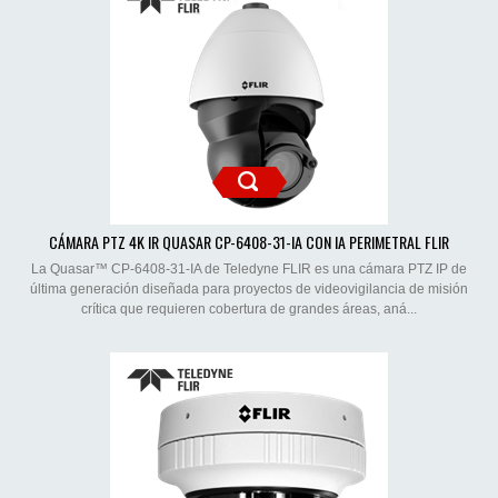
CÁMARA PTZ 4K IR QUASAR CP-6408-31-IA CON IA PERIMETRAL FLIR
La Quasar™ CP-6408-31-IA de Teledyne FLIR es una cámara PTZ IP de
última generación diseñada para proyectos de videovigilancia de misión
crítica que requieren cobertura de grandes áreas, aná...