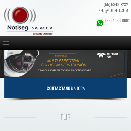
(55) 5849-7232
INFO@NOTISEG.COM
(55) 4053-6091
CONTACTANOS
AHORA
FLIR