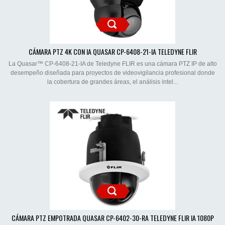
CÁMARA PTZ 4K CON IA QUASAR CP-6408-21-IA TELEDYNE FLIR
La Quasar™ CP-6408-21-IA de Teledyne FLIR es una cámara PTZ IP de alto
desempeño diseñada para proyectos de videovigilancia profesional donde
la cobertura de grandes áreas, el análisis intel...
CÁMARA PTZ EMPOTRADA QUASAR CP-6402-30-RA TELEDYNE FLIR IA 1080P