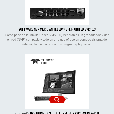
SOFTWARE NVR MERIDIAN TELEDYNE FLIR UNITED VMS 9.3
Como parte de la familia United VMS 9.0, Meridian es un grabador de vídeo
en red (NVR) compacto y todo en uno que ofrece un cómodo sistema de
videovigilancia con conexión plug-and-play perfe...
SOFTWARE NVR HORIZON 9.3 TELEDYNE FLIR VMS EMPRESARIAL